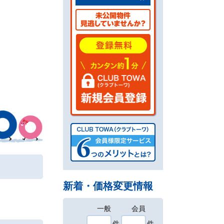
新着・価格変更情報
一般
会員
件
件