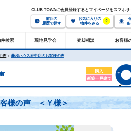
CLUB TOWAに会員登録するとマイページをスマホ
前回の
お気に入りの
0
履歴で探す
物件をみる
条
物件検索
現地見学会
売却相談
お客様
の声
藤和ハウス府中店のお客様の声
購入
声
新築一戸建て
客様の声 ＜Ｙ様＞