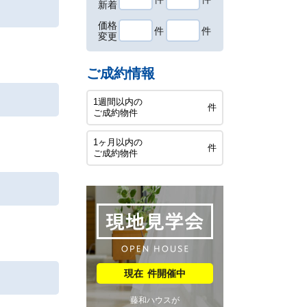
新着
価格
件
件
変更
ご成約情報
1週間以内の
件
ご成約物件
1ヶ月以内の
件
ご成約物件
件開催中
藤和ハウスが