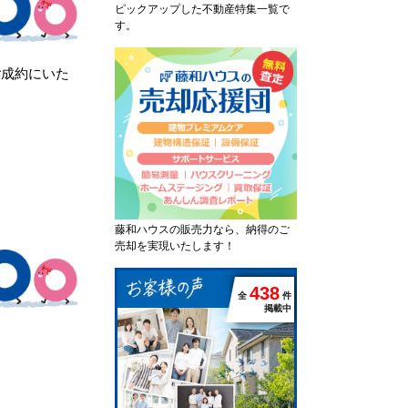
ピックアップした不動産特集一覧で
す。
ご成約にいた
藤和ハウスの販売力なら、納得のご
売却を実現いたします！
4
3
8
全
件
掲載中