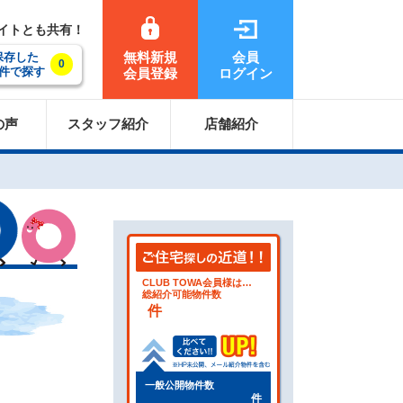
サイトとも共有！
無料新規
会員
保存した
0
件で探す
会員登録
ログイン
の声
スタッフ紹介
店舗紹介
CLUB TOWA会員様は…
総紹介可能物件数
件
一般公開物件数
件