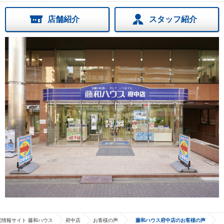
店舗紹介
スタッフ紹介
宅情報サイト 藤和ハウス
府中店
お客様の声
藤和ハウス府中店のお客様の声