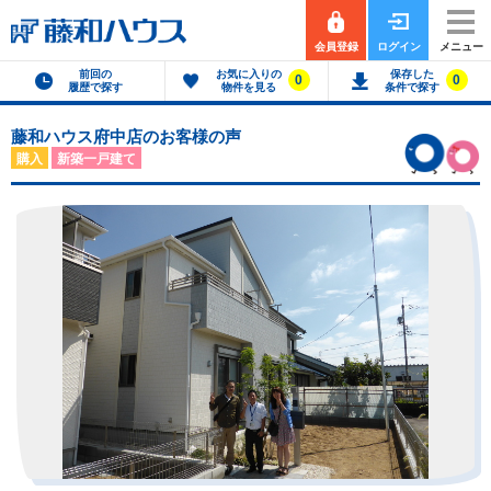
会員登録
ログイン
メニュー
前回の
お気に入りの
保存した
0
0
履歴で探す
物件を見る
条件で探す
藤和ハウス府中店のお客様の声
購入
新築一戸建て