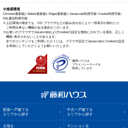
※推奨環境
Chrome(最新版)･Safari(最新版)･Edge(最新版)･Javascript利用可能･Cookie利用可能･
SSL通信利用可能
※上記環境の場合でも、OS･ブラウザなどの組み合わせにより一部表示が崩れたり、
ご利用出来ない機能がある場合がございます。
※お使いのブラウザでJavascriptおよびCookieの設定を無効にされている場合、正しく
機能･表示されないことがあります。
全てのコンテンツをご利用いただくには、ブラウザ設定でJavascriptとCookieの設定
を有効にしていただくようお願いいたします。
藤和ハウスは
プライバシーマークを
取得しています
新築一戸建てを
中古一戸建てを
エリアから探す
エリアから探す
土地を
マンションを