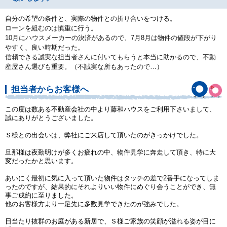
自分の希望の条件と、実際の物件との折り合いをつける。
ローンを組むのは慎重に行う。
10月にハウスメーカーの決済があるので、7月8月は物件の値段が下がり
やすく、良い時期だった。
信頼できる誠実な担当者さんに付いてもらうと本当に助かるので、不動
産屋さん選びも重要。（不誠実な所もあったので…）
担当者からお客様へ
この度は数ある不動産会社の中より藤和ハウスをご利用下さいまして、
誠にありがとうございました。
Ｓ様との出会いは、弊社にご来店して頂いたのがきっかけでした。
旦那様は夜勤明けが多くお疲れの中、物件見学に奔走して頂き、特に大
変だったかと思います。
あいにく最初に気に入って頂いた物件はタッチの差で2番手になってしま
ったのですが、結果的にそれよりいい物件にめぐり会うことができ、無
事ご成約に至りました。
他のお客様方より一足先に多数見学できたのが強みでした。
日当たり抜群のお庭がある新居で、Ｓ様ご家族の笑顔が溢れる姿が目に