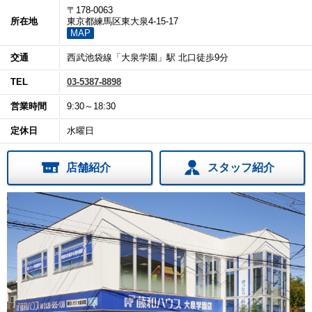
〒178-0063
所在地
東京都練馬区東大泉4-15-17
MAP
交通
西武池袋線「大泉学園」駅 北口徒歩9分
TEL
03-5387-8898
営業時間
9:30～18:30
定休日
水曜日
店舗紹介
スタッフ紹介