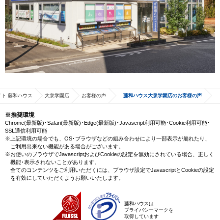
ト 藤和ハウス
大泉学園店
お客様の声
藤和ハウス大泉学園店のお客様の声
※推奨環境
Chrome(最新版)･Safari(最新版)･Edge(最新版)･Javascript利用可能･Cookie利用可能･
SSL通信利用可能
※上記環境の場合でも、OS･ブラウザなどの組み合わせにより一部表示が崩れたり、
ご利用出来ない機能がある場合がございます。
※お使いのブラウザでJavascriptおよびCookieの設定を無効にされている場合、正しく
機能･表示されないことがあります。
全てのコンテンツをご利用いただくには、ブラウザ設定でJavascriptとCookieの設定
を有効にしていただくようお願いいたします。
藤和ハウスは
プライバシーマークを
取得しています