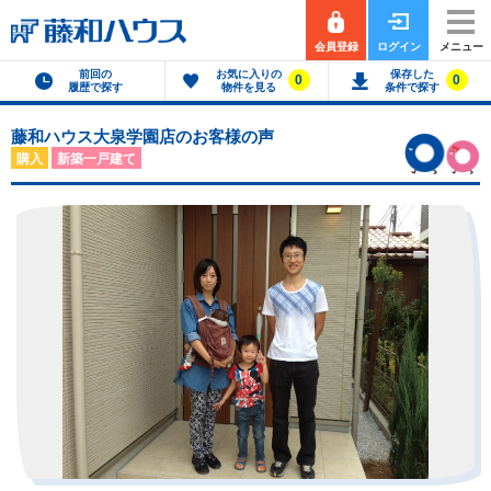
会員登録
ログイン
メニュー
前回の
お気に入りの
保存した
0
0
履歴で探す
物件を見る
条件で探す
藤和ハウス大泉学園店のお客様の声
購入
新築一戸建て