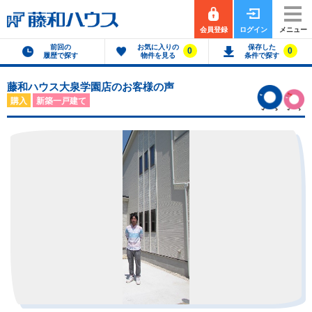
会員登録
ログイン
メニュー
前回の
お気に入りの
保存した
0
0
履歴で探す
物件を見る
条件で探す
藤和ハウス大泉学園店のお客様の声
購入
新築一戸建て