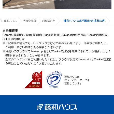
ト 藤和ハウス
大泉学園店
お客様の声
藤和ハウス大泉学園店のお客様の声
※推奨環境
Chrome(最新版)･Safari(最新版)･Edge(最新版)･Javascript利用可能･Cookie利用可能･
SSL通信利用可能
※上記環境の場合でも、OS･ブラウザなどの組み合わせにより一部表示が崩れたり、
ご利用出来ない機能がある場合がございます。
※お使いのブラウザでJavascriptおよびCookieの設定を無効にされている場合、正しく
機能･表示されないことがあります。
全てのコンテンツをご利用いただくには、ブラウザ設定でJavascriptとCookieの設定
を有効にしていただくようお願いいたします。
藤和ハウスは
プライバシーマークを
取得しています