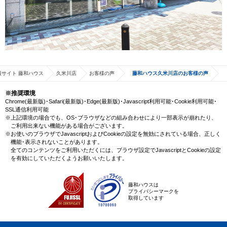
サイト 藤和ハウス
久米川店
お客様の声
藤和ハウス久米川店のお客様の声
※推奨環境
Chrome(最新版)･Safari(最新版)･Edge(最新版)･Javascript利用可能･Cookie利用可能･
SSL通信利用可能
※上記環境の場合でも、OS･ブラウザなどの組み合わせにより一部表示が崩れたり、
ご利用出来ない機能がある場合がございます。
※お使いのブラウザでJavascriptおよびCookieの設定を無効にされている場合、正しく
機能･表示されないことがあります。
全てのコンテンツをご利用いただくには、ブラウザ設定でJavascriptとCookieの設定
を有効にしていただくようお願いいたします。
藤和ハウスは
プライバシーマークを
取得しています