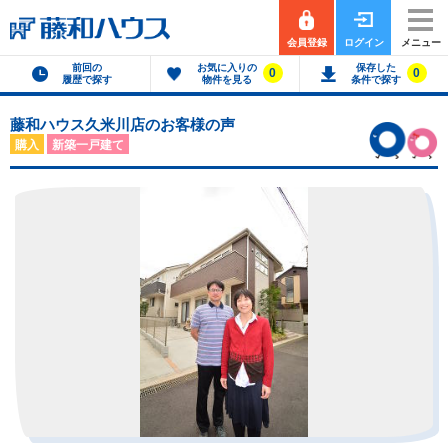
会員登録
ログイン
メニュー
前回の
お気に入りの
保存した
0
0
履歴で探す
物件を見る
条件で探す
藤和ハウス久米川店のお客様の声
購入
新築一戸建て