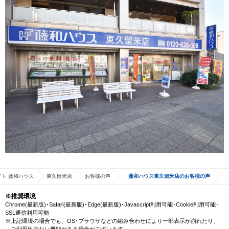
ト 藤和ハウス
東久留米店
お客様の声
藤和ハウス東久留米店のお客様の声
※推奨環境
Chrome(最新版)･Safari(最新版)･Edge(最新版)･Javascript利用可能･Cookie利用可能･
SSL通信利用可能
※上記環境の場合でも、OS･ブラウザなどの組み合わせにより一部表示が崩れたり、
ご利用出来ない機能がある場合がございます。