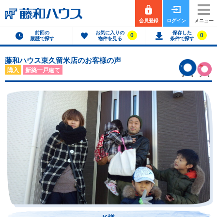
会員登録
ログイン
メニュー
前回の
お気に入りの
保存した
0
0
履歴で探す
物件を見る
条件で探す
藤和ハウス東久留米店のお客様の声
購入
新築一戸建て