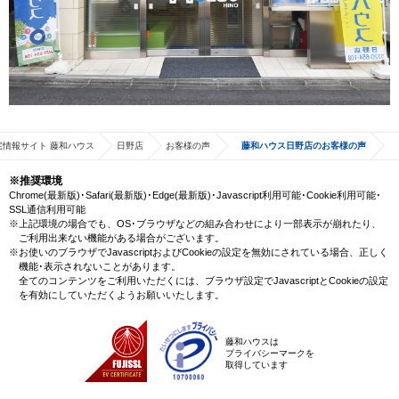
宅情報サイト 藤和ハウス
日野店
お客様の声
藤和ハウス日野店のお客様の声
※推奨環境
Chrome(最新版)･Safari(最新版)･Edge(最新版)･Javascript利用可能･Cookie利用可能･
SSL通信利用可能
※上記環境の場合でも、OS･ブラウザなどの組み合わせにより一部表示が崩れたり、
ご利用出来ない機能がある場合がございます。
※お使いのブラウザでJavascriptおよびCookieの設定を無効にされている場合、正しく
機能･表示されないことがあります。
全てのコンテンツをご利用いただくには、ブラウザ設定でJavascriptとCookieの設定
を有効にしていただくようお願いいたします。
藤和ハウスは
プライバシーマークを
取得しています