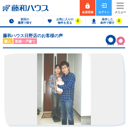
会員登録
ログイン
メニュー
前回の
お気に入りの
保存した
0
0
履歴で探す
物件を見る
条件で探す
藤和ハウス日野店のお客様の声
購入
新築一戸建て