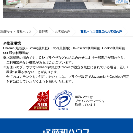
宅情報サイト 藤和ハウス
日野店
お客様の声
藤和ハウス日野店のお客様の声
※推奨環境
Chrome(最新版)･Safari(最新版)･Edge(最新版)･Javascript利用可能･Cookie利用可能･
SSL通信利用可能
※上記環境の場合でも、OS･ブラウザなどの組み合わせにより一部表示が崩れたり、
ご利用出来ない機能がある場合がございます。
※お使いのブラウザでJavascriptおよびCookieの設定を無効にされている場合、正しく
機能･表示されないことがあります。
全てのコンテンツをご利用いただくには、ブラウザ設定でJavascriptとCookieの設定
を有効にしていただくようお願いいたします。
藤和ハウスは
プライバシーマークを
取得しています