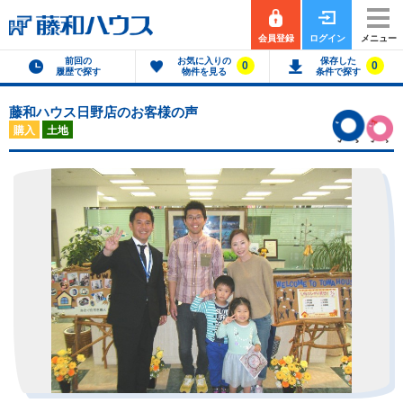
会員登録
ログイン
メニュー
前回の
お気に入りの
保存した
0
0
履歴で探す
物件を見る
条件で探す
藤和ハウス日野店のお客様の声
購入
土地