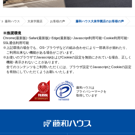
ト 藤和ハウス
大泉学園店
お客様の声
藤和ハウス大泉学園店のお客様の声
※推奨環境
Chrome(最新版)･Safari(最新版)･Edge(最新版)･Javascript利用可能･Cookie利用可能･
SSL通信利用可能
※上記環境の場合でも、OS･ブラウザなどの組み合わせにより一部表示が崩れたり、
ご利用出来ない機能がある場合がございます。
※お使いのブラウザでJavascriptおよびCookieの設定を無効にされている場合、正しく
機能･表示されないことがあります。
全てのコンテンツをご利用いただくには、ブラウザ設定でJavascriptとCookieの設定
を有効にしていただくようお願いいたします。
藤和ハウスは
プライバシーマークを
取得しています