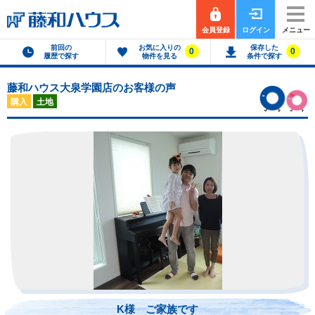
会員登録
ログイン
メニュー
前回の
お気に入りの
保存した
0
0
履歴で探す
物件を見る
条件で探す
藤和ハウス大泉学園店のお客様の声
購入
土地
K様 ご家族です