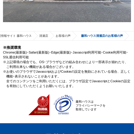
宅情報サイト 藤和ハウス
清瀬店
お客様の声
藤和ハウス清瀬店のお客様の声
※推奨環境
Chrome(最新版)･Safari(最新版)･Edge(最新版)･Javascript利用可能･Cookie利用可能･
SSL通信利用可能
※上記環境の場合でも、OS･ブラウザなどの組み合わせにより一部表示が崩れたり、
ご利用出来ない機能がある場合がございます。
※お使いのブラウザでJavascriptおよびCookieの設定を無効にされている場合、正しく
機能･表示されないことがあります。
全てのコンテンツをご利用いただくには、ブラウザ設定でJavascriptとCookieの設定
を有効にしていただくようお願いいたします。
藤和ハウスは
プライバシーマークを
取得しています