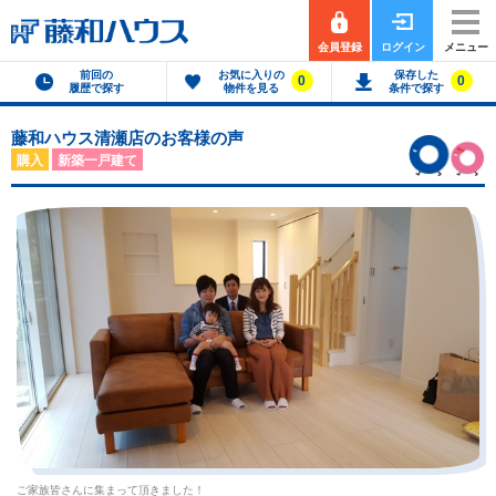
会員登録
ログイン
メニュー
前回の
お気に入りの
保存した
0
0
履歴で探す
物件を見る
条件で探す
藤和ハウス清瀬店のお客様の声
購入
新築一戸建て
ご家族皆さんに集まって頂きました！