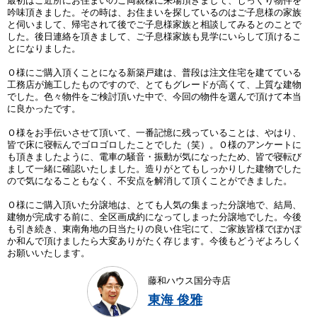
最初はご近所にお住まいのご両親様に来場頂きまして、じっくり物件を
吟味頂きました。その時は、お住まいを探しているのはご子息様の家族
と伺いまして、帰宅されて後でご子息様家族と相談してみるとのことで
した。後日連絡を頂きまして、ご子息様家族も見学にいらして頂けるこ
とになりました。
Ｏ様にご購入頂くことになる新築戸建は、普段は注文住宅を建てている
工務店が施工したものですので、とてもグレードが高くて、上質な建物
でした。色々物件をご検討頂いた中で、今回の物件を選んで頂けて本当
に良かったです。
Ｏ様をお手伝いさせて頂いて、一番記憶に残っていることは、やはり、
皆で床に寝転んでゴロゴロしたことでした（笑）。Ｏ様のアンケートに
も頂きましたように、電車の騒音・振動が気になったため、皆で寝転び
まして一緒に確認いたしました。造りがとてもしっかりした建物でした
ので気になることもなく、不安点を解消して頂くことができました。
Ｏ様にご購入頂いた分譲地は、とても人気の集まった分譲地で、結局、
建物が完成する前に、全区画成約になってしまった分譲地でした。今後
も引き続き、東南角地の日当たりの良い住宅にて、ご家族皆様でぽかぽ
か和んで頂けましたら大変ありがたく存じます。今後もどうぞよろしく
お願いいたします。
藤和ハウス国分寺店
東海 俊雅