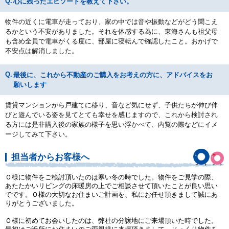
心に残ったエピソードを教えて下さい。
物件の近くに電車が走っており、家の中では音や振動などがどう聞こえ
るかという不安がありました。それを体感する為に、東海さんも祖父母
も含め全員で電車がくる度に、部屋に寝転んで確認したこと。おかげで
不安点は解消しました。
最後に、これから不動産のご購入をお考えの方に、アドバイスをお
願いします
賃貸マンションから戸建てに移り、音など気にせず、子供たちが伸び伸
びと遊んでいる姿を見てとても幸せを感じますので、これから検討され
る方には是非購入後の家族の様子を思い浮かべて、内覧の際などにイメ
ージしてみて下さい。
担当者からお客様へ
Ｏ様に物件をご検討頂いたのは寒い冬の時でした。物件をご見学の際、
あたたかいリビングの床暖房の上でご相談させて頂いたことが良い思い
でです。Ｏ様の大切なお住まいご計画を、私にお任せ頂きまして誠にあ
りがとうございました。
Ｏ様に初めてお会いしたのは、弊社の分譲地にご来場頂いた時でした。