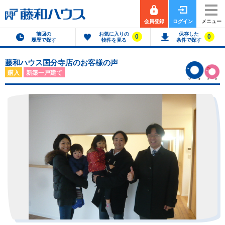
会員登録
ログイン
メニュー
前回の
お気に入りの
保存した
0
0
履歴で探す
物件を見る
条件で探す
藤和ハウス国分寺店のお客様の声
購入
新築一戸建て