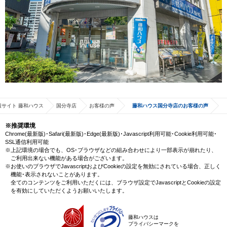
サイト 藤和ハウス
国分寺店
お客様の声
藤和ハウス国分寺店のお客様の声
※推奨環境
Chrome(最新版)･Safari(最新版)･Edge(最新版)･Javascript利用可能･Cookie利用可能･
SSL通信利用可能
※上記環境の場合でも、OS･ブラウザなどの組み合わせにより一部表示が崩れたり、
ご利用出来ない機能がある場合がございます。
※お使いのブラウザでJavascriptおよびCookieの設定を無効にされている場合、正しく
機能･表示されないことがあります。
全てのコンテンツをご利用いただくには、ブラウザ設定でJavascriptとCookieの設定
を有効にしていただくようお願いいたします。
藤和ハウスは
プライバシーマークを