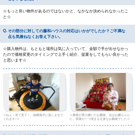
☆もっと良い物件があるのではないかと、なかなか決められなかったこ
と☆
その部分に対しての藤和ハウスの対応はいかがでしたか？ご不満な
点も気兼ねなくお答え下さい。
☆購入物件は、もともと場所は気に入っていて、金額で手が出せなかっ
たので価格変更のタイミングで上手く紹介、提案をしてもらい良かった
と思います☆
☆ねぇ～見て見て！…縦横無尽に楽しませて
☆奥様が受け継いだお雛様、次はお嬢ちゃん
くれます♪☆
に。部屋が一つ埋まる立派なお雛様でした☆