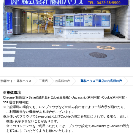
宅情報サイト 藤和ハウス
三鷹店
お客様の声
藤和ハウス三鷹店のお客様の声
※推奨環境
Chrome(最新版)･Safari(最新版)･Edge(最新版)･Javascript利用可能･Cookie利用可能･
SSL通信利用可能
※上記環境の場合でも、OS･ブラウザなどの組み合わせにより一部表示が崩れたり、
ご利用出来ない機能がある場合がございます。
※お使いのブラウザでJavascriptおよびCookieの設定を無効にされている場合、正しく
機能･表示されないことがあります。
全てのコンテンツをご利用いただくには、ブラウザ設定でJavascriptとCookieの設定
を有効にしていただくようお願いいたします。