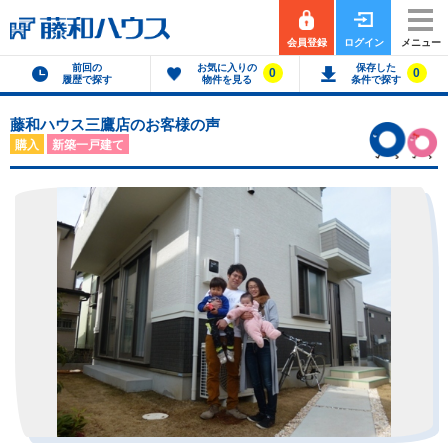
会員登録
ログイン
メニュー
前回の
お気に入りの
保存した
0
0
履歴で探す
物件を見る
条件で探す
藤和ハウス三鷹店のお客様の声
購入
新築一戸建て