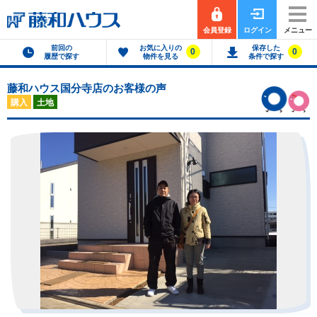
会員登録
ログイン
メニュー
前回の
お気に入りの
保存した
0
0
履歴で探す
物件を見る
条件で探す
藤和ハウス国分寺店のお客様の声
購入
土地