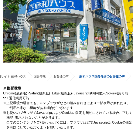
サイト 藤和ハウス
国分寺店
お客様の声
藤和ハウス国分寺店のお客様の声
※推奨環境
Chrome(最新版)･Safari(最新版)･Edge(最新版)･Javascript利用可能･Cookie利用可能･
SSL通信利用可能
※上記環境の場合でも、OS･ブラウザなどの組み合わせにより一部表示が崩れたり、
ご利用出来ない機能がある場合がございます。
※お使いのブラウザでJavascriptおよびCookieの設定を無効にされている場合、正しく
機能･表示されないことがあります。
全てのコンテンツをご利用いただくには、ブラウザ設定でJavascriptとCookieの設定
を有効にしていただくようお願いいたします。