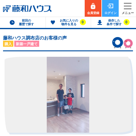
会員登録
ログイン
メニュー
前回の
お気に入りの
保存した
0
0
履歴で探す
物件を見る
条件で探す
藤和ハウス調布店のお客様の声
購入
新築一戸建て