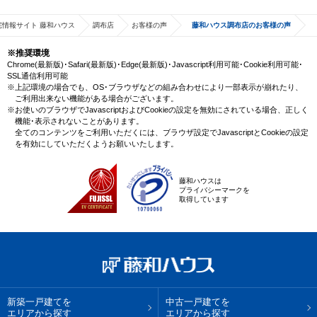
宅情報サイト 藤和ハウス
調布店
お客様の声
藤和ハウス調布店のお客様の声
※推奨環境
Chrome(最新版)･Safari(最新版)･Edge(最新版)･Javascript利用可能･Cookie利用可能･
SSL通信利用可能
※上記環境の場合でも、OS･ブラウザなどの組み合わせにより一部表示が崩れたり、
ご利用出来ない機能がある場合がございます。
※お使いのブラウザでJavascriptおよびCookieの設定を無効にされている場合、正しく
機能･表示されないことがあります。
全てのコンテンツをご利用いただくには、ブラウザ設定でJavascriptとCookieの設定
を有効にしていただくようお願いいたします。
藤和ハウスは
プライバシーマークを
取得しています
新築一戸建てを
中古一戸建てを
エリアから探す
エリアから探す