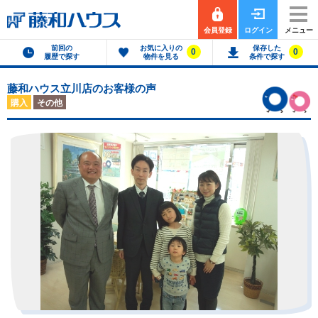
会員登録
ログイン
メニュー
前回の
お気に入りの
保存した
0
0
履歴で探す
物件を見る
条件で探す
藤和ハウス立川店のお客様の声
購入
その他