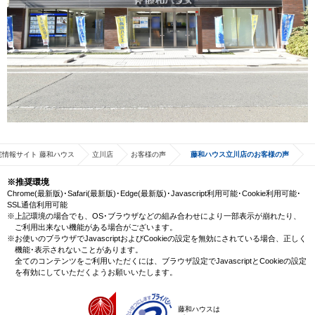
宅情報サイト 藤和ハウス
立川店
お客様の声
藤和ハウス立川店のお客様の声
※推奨環境
Chrome(最新版)･Safari(最新版)･Edge(最新版)･Javascript利用可能･Cookie利用可能･
SSL通信利用可能
※上記環境の場合でも、OS･ブラウザなどの組み合わせにより一部表示が崩れたり、
ご利用出来ない機能がある場合がございます。
※お使いのブラウザでJavascriptおよびCookieの設定を無効にされている場合、正しく
機能･表示されないことがあります。
全てのコンテンツをご利用いただくには、ブラウザ設定でJavascriptとCookieの設定
を有効にしていただくようお願いいたします。
藤和ハウスは