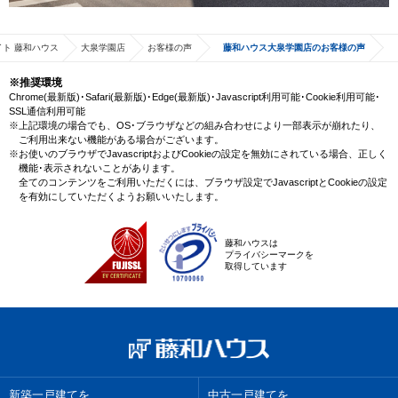
ト 藤和ハウス
大泉学園店
お客様の声
藤和ハウス大泉学園店のお客様の声
※推奨環境
Chrome(最新版)･Safari(最新版)･Edge(最新版)･Javascript利用可能･Cookie利用可能･
SSL通信利用可能
※上記環境の場合でも、OS･ブラウザなどの組み合わせにより一部表示が崩れたり、
ご利用出来ない機能がある場合がございます。
※お使いのブラウザでJavascriptおよびCookieの設定を無効にされている場合、正しく
機能･表示されないことがあります。
全てのコンテンツをご利用いただくには、ブラウザ設定でJavascriptとCookieの設定
を有効にしていただくようお願いいたします。
藤和ハウスは
プライバシーマークを
取得しています
新築一戸建てを
中古一戸建てを