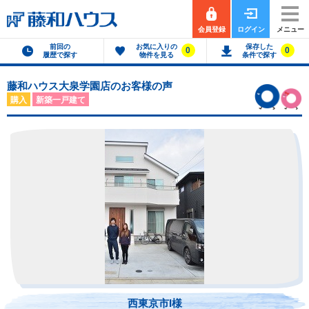
会員登録
ログイン
メニュー
前回の
お気に入りの
保存した
0
0
履歴で探す
物件を見る
条件で探す
藤和ハウス大泉学園店のお客様の声
購入
新築一戸建て
西東京市I様