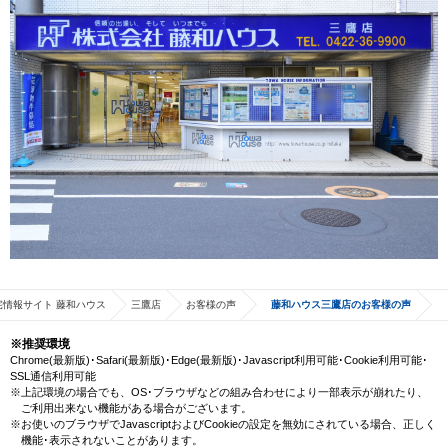
宅情報サイト 藤和ハウス
三鷹店
お客様の声
藤和ハウス三鷹店のお客様の声
※推奨環境
Chrome(最新版)･Safari(最新版)･Edge(最新版)･Javascript利用可能･Cookie利用可能･
SSL通信利用可能
※上記環境の場合でも、OS･ブラウザなどの組み合わせにより一部表示が崩れたり、
ご利用出来ない機能がある場合がございます。
※お使いのブラウザでJavascriptおよびCookieの設定を無効にされている場合、正しく
機能･表示されないことがあります。