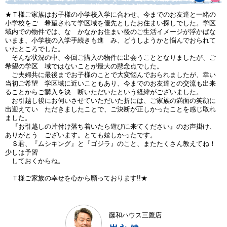
★Ｔ様ご家族はお子様の小学校入学に合わせ、今までのお友達と一緒の
小学校をご 希望されて学区域を優先としたお住まい探しでした。学区
域内での物件では、な かなかお住まい後のご生活イメージが浮かばな
いまま、小学校の入学手続きも進 み、どうしようかと悩んでおられて
いたところでした。
そんな状況の中、今回ご購入の物件に出会うこととなりましたが、ご
希望の学区 域ではないことが最大の懸念点でした。
ご夫婦共に最後までお子様のことで大変悩んでおられましたが、幸い
当初ご希望 学区域に近いこともあり、今までのお友達との交流も出来
ることからご購入を決 断いただいたという経緯がございました。
お引越し後にお伺いさせていただいた折には、ご家族の満面の笑顔に
出迎えてい ただきましたことで、ご決断が正しかったことを感じ取れ
ました。
『お引越しの片付け落ち着いたら遊びに来てください』のお声掛け、
ありがとう ございます。とても嬉しかったです。
Ｓ君、『ムシキング』と『ゴジラ』のこと、またたくさん教えてね！
少しは予習
しておくからね。
Ｔ様ご家族の幸せを心から願っております!!★
藤和ハウス三鷹店