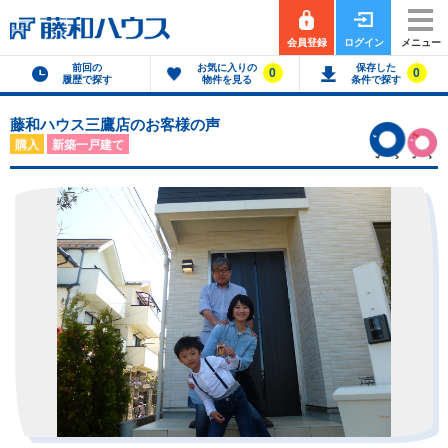
会員登録
ログイン
メニュー
前回の
お気に入りの
保存した
0
0
履歴で探す
物件を見る
条件で探す
藤和ハウス三鷹店のお客様の声
購入
新築一戸建て