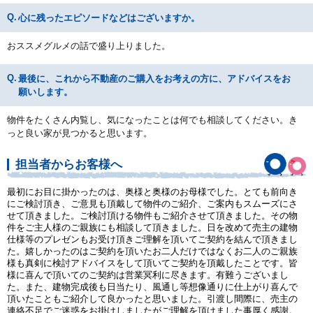
心に残ったエピソードなどはございますか。
おススメグルメの話で盛り上りました。
最後に、これから不動産のご購入をお考えの方に、アドバイスをお
願いします。
物件をたくさん内覧し、気になったことは何でも相談してください。き
っと良い家が見つかると思います。
担当者からお客様へ
最初にお目に掛かったのは、奥様と奥様のお母様でした。とても前向き
にご検討頂き、ご意見も頂戴して物件のご紹介、ご案内もスムーズにさ
せて頂きました。ご検討頂ける物件もご紹介させて頂きました。その物
件をご主人様のご親族にも相談して頂きました。日を改めて売主の建物
仕様等のプレゼンもお受け頂きご理解を頂いてご契約を結んで頂きまし
た。嬉しかったのはご契約を頂いたお二人だけではなくお二人のご親族
様も真剣に検討アドバイスをして頂いてご契約を頂戴したことです。皆
様に喜んで頂いてのご契約は営業冥利に尽きます。有難うございまし
た。また、建物完成後も日当たり、風通し等想像通りに仕上がり喜んで
頂いたこともご紹介して良かったと思いました。引渡し間際に、売主の
連絡不足でご迷惑をお掛けしましたがご理解を頂けました事厚く感謝。