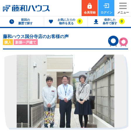
会員登録
ログイン
メニュー
前回の
お気に入りの
保存した
0
0
履歴で探す
物件を見る
条件で探す
藤和ハウス国分寺店のお客様の声
購入
新築一戸建て