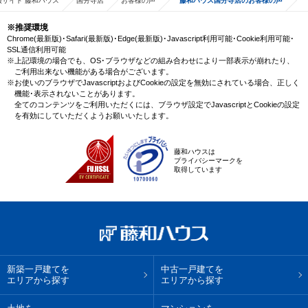
サイト 藤和ハウス
国分寺店
お客様の声
藤和ハウス国分寺店のお客様の声
※推奨環境
Chrome(最新版)･Safari(最新版)･Edge(最新版)･Javascript利用可能･Cookie利用可能･
SSL通信利用可能
※上記環境の場合でも、OS･ブラウザなどの組み合わせにより一部表示が崩れたり、
ご利用出来ない機能がある場合がございます。
※お使いのブラウザでJavascriptおよびCookieの設定を無効にされている場合、正しく
機能･表示されないことがあります。
全てのコンテンツをご利用いただくには、ブラウザ設定でJavascriptとCookieの設定
を有効にしていただくようお願いいたします。
藤和ハウスは
プライバシーマークを
取得しています
新築一戸建てを
中古一戸建てを
エリアから探す
エリアから探す