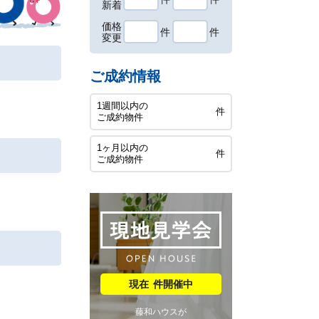
新着
価格
件
件
変更
ご成約情報
1週間以内の
件
ご成約物件
1ヶ月以内の
件
ご成約物件
件開催中
藤和ハウスが