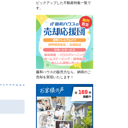
ピックアップした不動産特集一覧で
す。
藤和ハウスの販売力なら、納得のご
売却を実現いたします！
1
6
9
全
件
掲載中