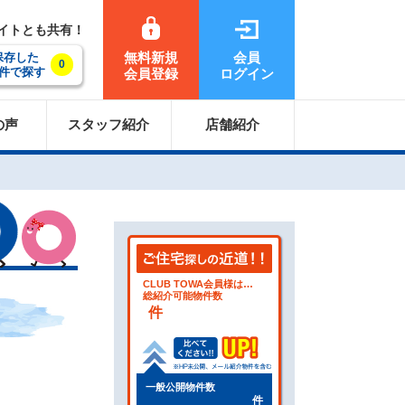
サイトとも共有！
無料新規
会員
保存した
0
件で探す
会員登録
ログイン
の声
スタッフ紹介
店舗紹介
CLUB TOWA会員様は…
総紹介可能物件数
件
一般公開物件数
件