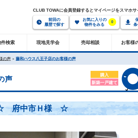
CLUB TOWAに会員登録するとマイページをスマホ
前回の
お気に入りの
0
履歴で探す
物件をみる
条
物件検索
現地見学会
売却相談
お客様
様の声
藤和ハウス八王子店のお客様の声
購入
の声
新築一戸建て
☆ 府中市Ｈ様 ☆