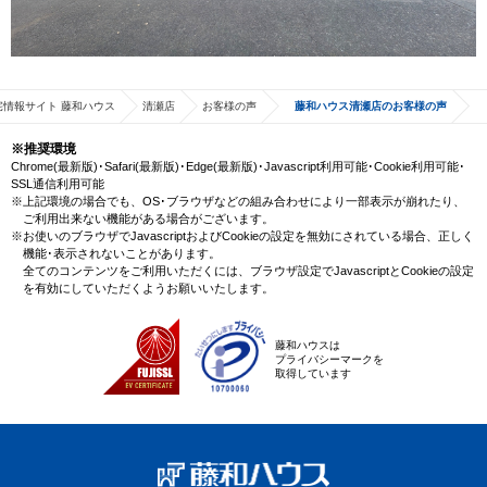
宅情報サイト 藤和ハウス
清瀬店
お客様の声
藤和ハウス清瀬店のお客様の声
※推奨環境
Chrome(最新版)･Safari(最新版)･Edge(最新版)･Javascript利用可能･Cookie利用可能･
SSL通信利用可能
※上記環境の場合でも、OS･ブラウザなどの組み合わせにより一部表示が崩れたり、
ご利用出来ない機能がある場合がございます。
※お使いのブラウザでJavascriptおよびCookieの設定を無効にされている場合、正しく
機能･表示されないことがあります。
全てのコンテンツをご利用いただくには、ブラウザ設定でJavascriptとCookieの設定
を有効にしていただくようお願いいたします。
藤和ハウスは
プライバシーマークを
取得しています