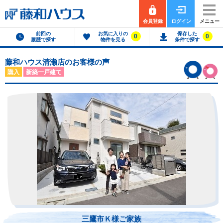
会員登録
ログイン
メニュー
前回の
お気に入りの
保存した
0
0
履歴で探す
物件を見る
条件で探す
藤和ハウス清瀬店のお客様の声
購入
新築一戸建て
三鷹市Ｋ様ご家族