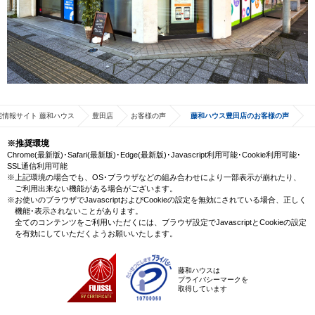
宅情報サイト 藤和ハウス
豊田店
お客様の声
藤和ハウス豊田店のお客様の声
※推奨環境
Chrome(最新版)･Safari(最新版)･Edge(最新版)･Javascript利用可能･Cookie利用可能･
SSL通信利用可能
※上記環境の場合でも、OS･ブラウザなどの組み合わせにより一部表示が崩れたり、
ご利用出来ない機能がある場合がございます。
※お使いのブラウザでJavascriptおよびCookieの設定を無効にされている場合、正しく
機能･表示されないことがあります。
全てのコンテンツをご利用いただくには、ブラウザ設定でJavascriptとCookieの設定
を有効にしていただくようお願いいたします。
藤和ハウスは
プライバシーマークを
取得しています