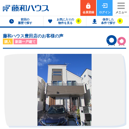
会員登録
ログイン
メニュー
前回の
お気に入りの
保存した
0
0
履歴で探す
物件を見る
条件で探す
藤和ハウス豊田店のお客様の声
購入
新築一戸建て