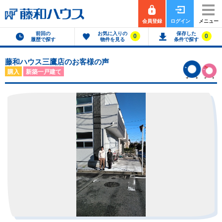
会員登録
ログイン
メニュー
前回の
お気に入りの
保存した
0
0
履歴で探す
物件を見る
条件で探す
藤和ハウス三鷹店のお客様の声
購入
新築一戸建て