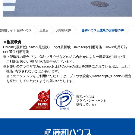
宅情報サイト 藤和ハウス
三鷹店
お客様の声
藤和ハウス三鷹店のお客様の声
※推奨環境
Chrome(最新版)･Safari(最新版)･Edge(最新版)･Javascript利用可能･Cookie利用可能･
SSL通信利用可能
※上記環境の場合でも、OS･ブラウザなどの組み合わせにより一部表示が崩れたり、
ご利用出来ない機能がある場合がございます。
※お使いのブラウザでJavascriptおよびCookieの設定を無効にされている場合、正しく
機能･表示されないことがあります。
全てのコンテンツをご利用いただくには、ブラウザ設定でJavascriptとCookieの設定
を有効にしていただくようお願いいたします。
藤和ハウスは
プライバシーマークを
取得しています