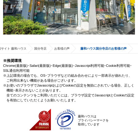
サイト 藤和ハウス
国分寺店
お客様の声
藤和ハウス国分寺店のお客様の声
※推奨環境
Chrome(最新版)･Safari(最新版)･Edge(最新版)･Javascript利用可能･Cookie利用可能･
SSL通信利用可能
※上記環境の場合でも、OS･ブラウザなどの組み合わせにより一部表示が崩れたり、
ご利用出来ない機能がある場合がございます。
※お使いのブラウザでJavascriptおよびCookieの設定を無効にされている場合、正しく
機能･表示されないことがあります。
全てのコンテンツをご利用いただくには、ブラウザ設定でJavascriptとCookieの設定
を有効にしていただくようお願いいたします。
藤和ハウスは
プライバシーマークを
取得しています