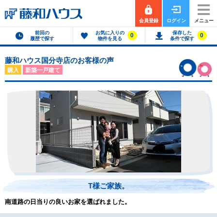
会員登録
ログイン
メニュー
前回の
お気に入りの
保存した
0
0
履歴で探す
物件を見る
条件で探す
藤和ハウス国分寺店のお客様の声
購入
新築一戸建て
T様ご家族。
南道路の日当りの良いお家を選ばれました。