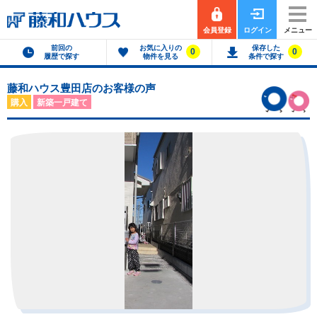
会員登録
ログイン
メニュー
前回の
お気に入りの
保存した
0
0
履歴で探す
物件を見る
条件で探す
藤和ハウス豊田店のお客様の声
購入
新築一戸建て