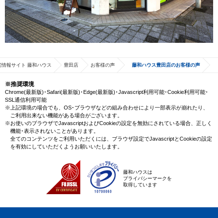
宅情報サイト 藤和ハウス
豊田店
お客様の声
藤和ハウス豊田店のお客様の声
※推奨環境
Chrome(最新版)･Safari(最新版)･Edge(最新版)･Javascript利用可能･Cookie利用可能･
SSL通信利用可能
※上記環境の場合でも、OS･ブラウザなどの組み合わせにより一部表示が崩れたり、
ご利用出来ない機能がある場合がございます。
※お使いのブラウザでJavascriptおよびCookieの設定を無効にされている場合、正しく
機能･表示されないことがあります。
全てのコンテンツをご利用いただくには、ブラウザ設定でJavascriptとCookieの設定
を有効にしていただくようお願いいたします。
藤和ハウスは
プライバシーマークを
取得しています