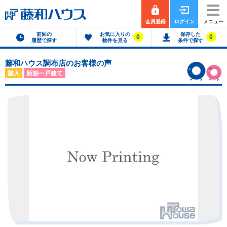
会員登録
ログイン
メニュー
前回の
お気に入りの
保存した
0
0
履歴で探す
物件を見る
条件で探す
藤和ハウス調布店のお客様の声
購入
新築一戸建て