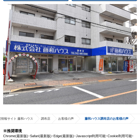
宅情報サイト 藤和ハウス
調布店
お客様の声
藤和ハウス調布店のお客様の声
※推奨環境
Chrome(最新版)･Safari(最新版)･Edge(最新版)･Javascript利用可能･Cookie利用可能･