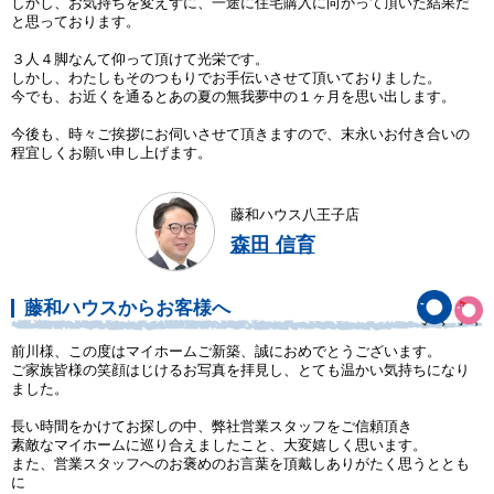
しかし、お気持ちを変えずに、一途に住宅購入に向かって頂いた結果だ
と思っております。
３人４脚なんて仰って頂けて光栄です。
しかし、わたしもそのつもりでお手伝いさせて頂いておりました。
今でも、お近くを通るとあの夏の無我夢中の１ヶ月を思い出します。
今後も、時々ご挨拶にお伺いさせて頂きますので、末永いお付き合いの
程宜しくお願い申し上げます。
藤和ハウス八王子店
森田 信育
藤和ハウスからお客様へ
前川様、この度はマイホームご新築、誠におめでとうございます。
ご家族皆様の笑顔はじけるお写真を拝見し、とても温かい気持ちになり
ました。
長い時間をかけてお探しの中、弊社営業スタッフをご信頼頂き
素敵なマイホームに巡り合えましたこと、大変嬉しく思います。
また、営業スタッフへのお褒めのお言葉を頂戴しありがたく思うととも
に