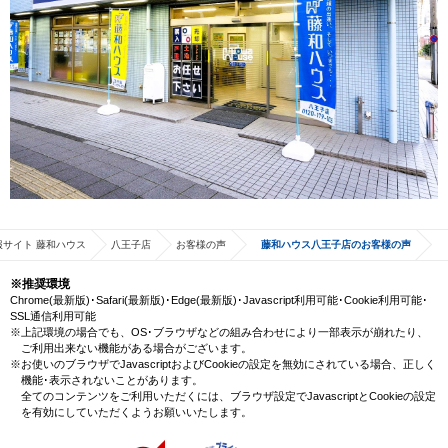
サイト 藤和ハウス
八王子店
お客様の声
藤和ハウス八王子店のお客様の声
※推奨環境
Chrome(最新版)･Safari(最新版)･Edge(最新版)･Javascript利用可能･Cookie利用可能･
SSL通信利用可能
※上記環境の場合でも、OS･ブラウザなどの組み合わせにより一部表示が崩れたり、
ご利用出来ない機能がある場合がございます。
※お使いのブラウザでJavascriptおよびCookieの設定を無効にされている場合、正しく
機能･表示されないことがあります。
全てのコンテンツをご利用いただくには、ブラウザ設定でJavascriptとCookieの設定
を有効にしていただくようお願いいたします。