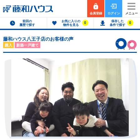
会員登録
ログイン
メニュー
前回の
お気に入りの
保存した
0
0
履歴で探す
物件を見る
条件で探す
藤和ハウス八王子店のお客様の声
購入
新築一戸建て