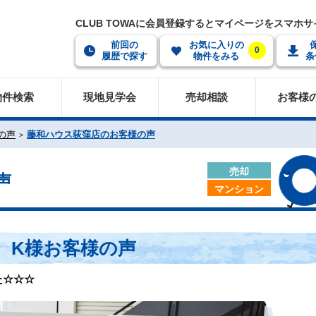
CLUB TOWAに会員登録するとマイページをスマホ
前回の
お気に入りの
0
履歴で探す
物件をみる
条
物件検索
現地見学会
売却相談
お客様
の声
藤和ハウス荻窪店のお客様の声
売却
声
マンション
K様お客様の声
た☆☆☆