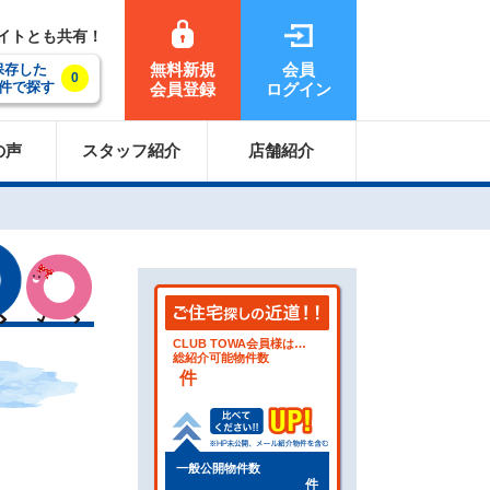
サイトとも共有！
無料新規
会員
保存した
0
件で探す
会員登録
ログイン
の声
スタッフ紹介
店舗紹介
CLUB TOWA会員様は…
総紹介可能物件数
件
一般公開物件数
件