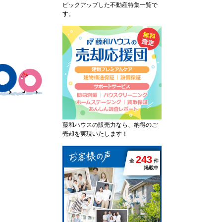
ピックアップした不動産特集一覧で
す。
藤和ハウスの販売力なら、納得のご
売却を実現いたします！
2
4
3
全
件
掲載中