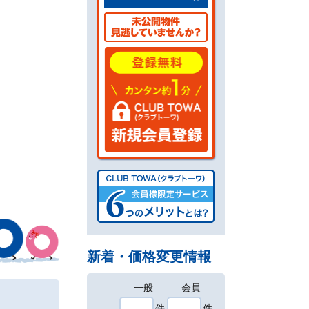
新着・価格変更情報
一般
会員
件
件