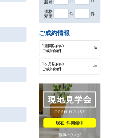
新着
価格
件
件
変更
ご成約情報
1週間以内の
件
ご成約物件
1ヶ月以内の
件
ご成約物件
件開催中
藤和ハウスが