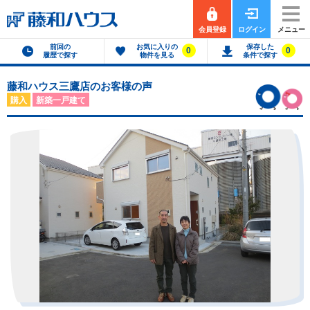
会員登録
ログイン
メニュー
前回の
お気に入りの
保存した
0
0
履歴で探す
物件を見る
条件で探す
藤和ハウス三鷹店のお客様の声
購入
新築一戸建て