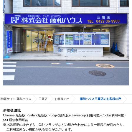
宅情報サイト 藤和ハウス
三鷹店
お客様の声
藤和ハウス三鷹店のお客様の声
※推奨環境
Chrome(最新版)･Safari(最新版)･Edge(最新版)･Javascript利用可能･Cookie利用可能･
SSL通信利用可能
※上記環境の場合でも、OS･ブラウザなどの組み合わせにより一部表示が崩れたり、
ご利用出来ない機能がある場合がございます。