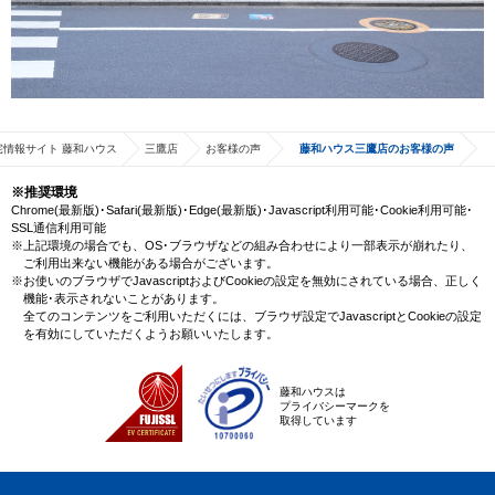
宅情報サイト 藤和ハウス
三鷹店
お客様の声
藤和ハウス三鷹店のお客様の声
※推奨環境
Chrome(最新版)･Safari(最新版)･Edge(最新版)･Javascript利用可能･Cookie利用可能･
SSL通信利用可能
※上記環境の場合でも、OS･ブラウザなどの組み合わせにより一部表示が崩れたり、
ご利用出来ない機能がある場合がございます。
※お使いのブラウザでJavascriptおよびCookieの設定を無効にされている場合、正しく
機能･表示されないことがあります。
全てのコンテンツをご利用いただくには、ブラウザ設定でJavascriptとCookieの設定
を有効にしていただくようお願いいたします。
藤和ハウスは
プライバシーマークを
取得しています