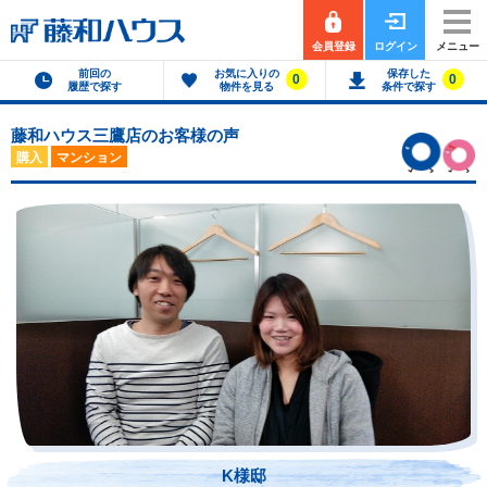
会員登録
ログイン
メニュー
前回の
お気に入りの
保存した
0
0
履歴で探す
物件を見る
条件で探す
藤和ハウス三鷹店のお客様の声
購入
マンション
K様邸