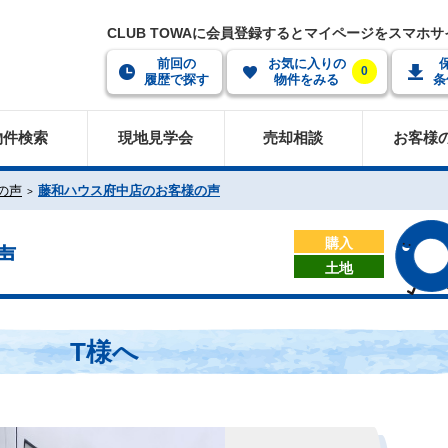
CLUB TOWAに会員登録するとマイページをスマホ
前回の
お気に入りの
0
履歴で探す
物件をみる
条
物件検索
現地見学会
売却相談
お客様
の声
藤和ハウス府中店のお客様の声
購入
声
土地
T様へ