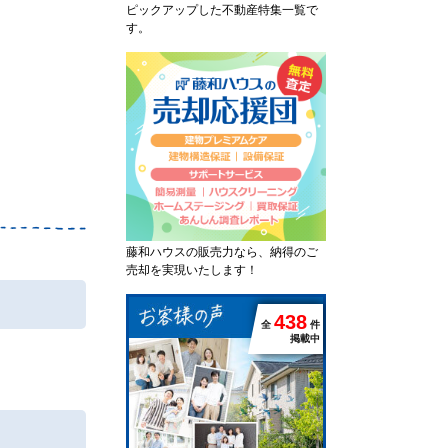
ピックアップした不動産特集一覧で
す。
藤和ハウスの販売力なら、納得のご
売却を実現いたします！
4
3
8
全
件
掲載中