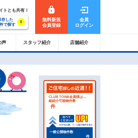
サイトとも共有！
無料新規
会員
保存した
0
件で探す
会員登録
ログイン
の声
スタッフ紹介
店舗紹介
CLUB TOWA会員様は…
総紹介可能物件数
件
一般公開物件数
件