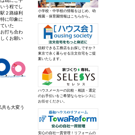
様は既にご子
という程でし
小学校・中学校の情報をはじめ、幼
２駅２路線利
稚園・保育園情報はこちらから。
。特に印象に
っていた
のお打ち合わ
ろしくお願い
信頼できる工務店をお探しですか？
東京で永く暮らせる注文住宅をご提
案いたします。
ハウスメーカーの比較・相談・選定
のお手伝いをご希望ならセレシスに
お任せください。
私共も大変う
安心の自社一貫管理！リフォームの