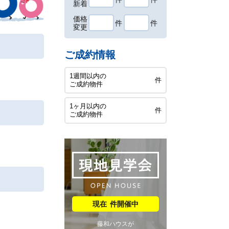
新着
価格
件
件
変更
ご成約情報
1週間以内の
件
ご成約物件
1ヶ月以内の
件
ご成約物件
件開催中
藤和ハウスが