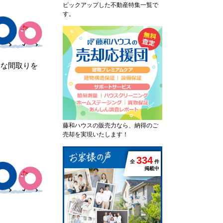
ピックアップした不動産特集一覧で
す。
うな間取りを
藤和ハウスの販売力なら、納得のご
売却を実現いたします！
3
3
4
全
件
掲載中