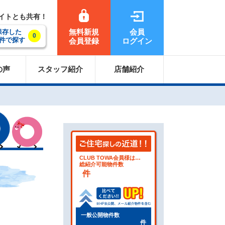
サイトとも共有！
無料新規
会員
保存した
0
件で探す
会員登録
ログイン
の声
スタッフ紹介
店舗紹介
CLUB TOWA会員様は…
総紹介可能物件数
件
一般公開物件数
件