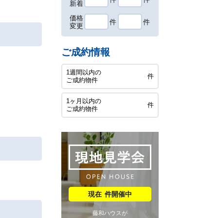
新着
価格
件
件
変更
ご成約情報
1週間以内の
件
ご成約物件
1ヶ月以内の
件
ご成約物件
件開催中
藤和ハウスが