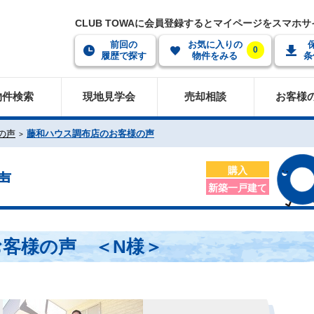
CLUB TOWAに会員登録するとマイページをスマホ
前回の
お気に入りの
0
履歴で探す
物件をみる
条
物件検索
現地見学会
売却相談
お客様
の声
藤和ハウス調布店のお客様の声
購入
声
新築一戸建て
お客様の声 ＜N様＞