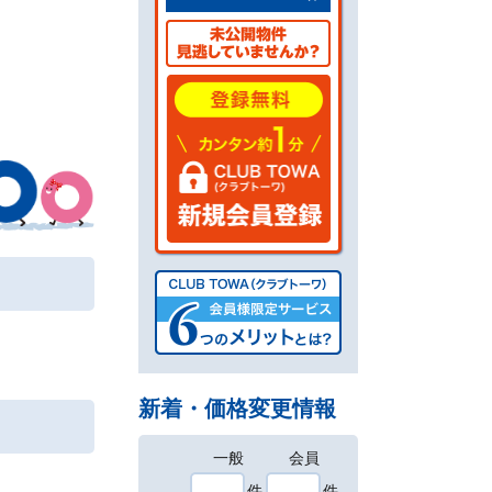
新着・価格変更情報
一般
会員
件
件