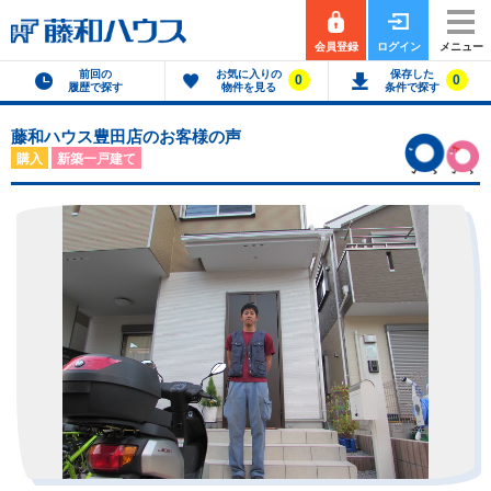
会員登録
ログイン
メニュー
前回の
お気に入りの
保存した
0
0
履歴で探す
物件を見る
条件で探す
藤和ハウス豊田店のお客様の声
購入
新築一戸建て