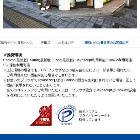
宅情報サイト 藤和ハウス
豊田店
お客様の声
藤和ハウス豊田店のお客様の声
※推奨環境
Chrome(最新版)･Safari(最新版)･Edge(最新版)･Javascript利用可能･Cookie利用可能･
SSL通信利用可能
※上記環境の場合でも、OS･ブラウザなどの組み合わせにより一部表示が崩れたり、
ご利用出来ない機能がある場合がございます。
※お使いのブラウザでJavascriptおよびCookieの設定を無効にされている場合、正しく
機能･表示されないことがあります。
全てのコンテンツをご利用いただくには、ブラウザ設定でJavascriptとCookieの設定
を有効にしていただくようお願いいたします。
藤和ハウスは
プライバシーマークを
取得しています