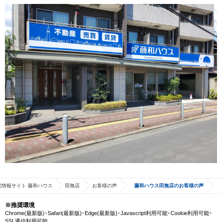
宅情報サイト 藤和ハウス
田無店
お客様の声
藤和ハウス田無店のお客様の声
※推奨環境
Chrome(最新版)･Safari(最新版)･Edge(最新版)･Javascript利用可能･Cookie利用可能･
SSL通信利用可能