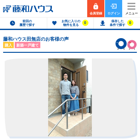
会員登録
ログイン
メニュー
前回の
お気に入りの
保存した
0
0
履歴で探す
物件を見る
条件で探す
藤和ハウス田無店のお客様の声
購入
新築一戸建て