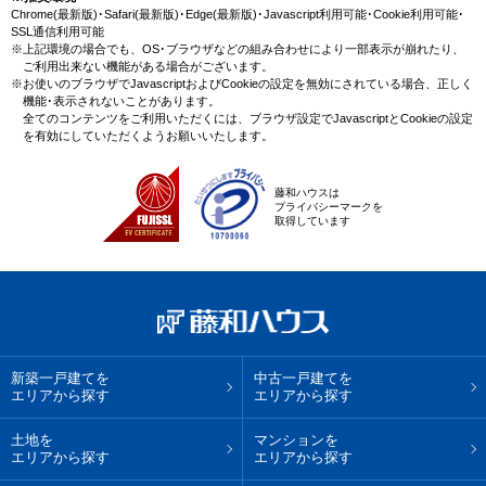
Chrome(最新版)･Safari(最新版)･Edge(最新版)･Javascript利用可能･Cookie利用可能･
SSL通信利用可能
※上記環境の場合でも、OS･ブラウザなどの組み合わせにより一部表示が崩れたり、
ご利用出来ない機能がある場合がございます。
※お使いのブラウザでJavascriptおよびCookieの設定を無効にされている場合、正しく
機能･表示されないことがあります。
全てのコンテンツをご利用いただくには、ブラウザ設定でJavascriptとCookieの設定
を有効にしていただくようお願いいたします。
藤和ハウスは
プライバシーマークを
取得しています
新築一戸建てを
中古一戸建てを
エリアから探す
エリアから探す
土地を
マンションを
エリアから探す
エリアから探す