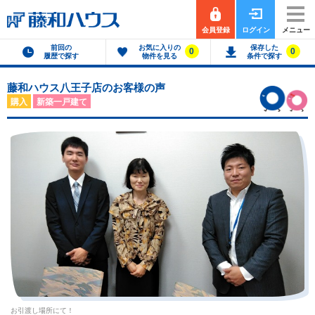
会員登録
ログイン
メニュー
前回の
お気に入りの
保存した
0
0
履歴で探す
物件を見る
条件で探す
藤和ハウス八王子店のお客様の声
購入
新築一戸建て
お引渡し場所にて！