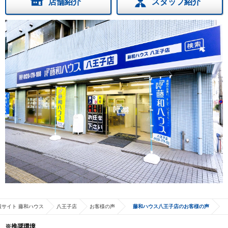
店舗紹介
スタッフ紹介
サイト 藤和ハウス
八王子店
お客様の声
藤和ハウス八王子店のお客様の声
※推奨環境