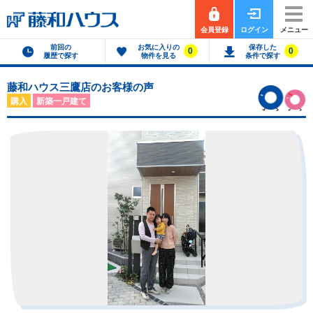
会員登録
ログイン
メニュー
前回の
お気に入りの
保存した
0
0
履歴で探す
物件を見る
条件で探す
藤和ハウス三鷹店のお客様の声
購入
新築一戸建て