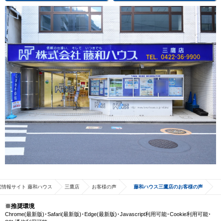
宅情報サイト 藤和ハウス
三鷹店
お客様の声
藤和ハウス三鷹店のお客様の声
※推奨環境
Chrome(最新版)･Safari(最新版)･Edge(最新版)･Javascript利用可能･Cookie利用可能･