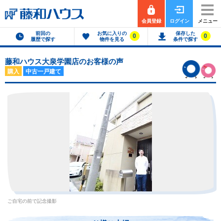
会員登録
ログイン
メニュー
前回の
お気に入りの
保存した
0
0
履歴で探す
物件を見る
条件で探す
藤和ハウス大泉学園店のお客様の声
購入
中古一戸建て
ご自宅の前で記念撮影