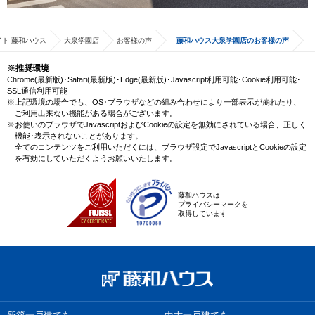
ト 藤和ハウス
大泉学園店
お客様の声
藤和ハウス大泉学園店のお客様の声
※推奨環境
Chrome(最新版)･Safari(最新版)･Edge(最新版)･Javascript利用可能･Cookie利用可能･
SSL通信利用可能
※上記環境の場合でも、OS･ブラウザなどの組み合わせにより一部表示が崩れたり、
ご利用出来ない機能がある場合がございます。
※お使いのブラウザでJavascriptおよびCookieの設定を無効にされている場合、正しく
機能･表示されないことがあります。
全てのコンテンツをご利用いただくには、ブラウザ設定でJavascriptとCookieの設定
を有効にしていただくようお願いいたします。
藤和ハウスは
プライバシーマークを
取得しています