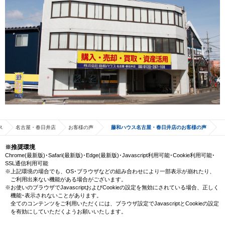
ス
名古屋・春日井店
お客様の声
藤和ハウス名古屋・春日井店のお客様の声
※推奨環境
Chrome(最新版)･Safari(最新版)･Edge(最新版)･Javascript利用可能･Cookie利用可能･
SSL通信利用可能
※上記環境の場合でも、OS･ブラウザなどの組み合わせにより一部表示が崩れたり、
ご利用出来ない機能がある場合がございます。
※お使いのブラウザでJavascriptおよびCookieの設定を無効にされている場合、正しく
機能･表示されないことがあります。
全てのコンテンツをご利用いただくには、ブラウザ設定でJavascriptとCookieの設定
を有効にしていただくようお願いいたします。