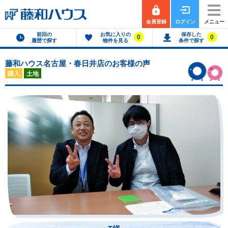
会員登録
ログイン
メニュー
前回の
お気に入りの
保存した
0
0
履歴で探す
物件を見る
条件で探す
藤和ハウス名古屋・春日井店のお客様の声
購入
土地