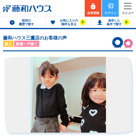
会員登録
ログイン
メニュー
前回の
お気に入りの
保存した
0
0
履歴で探す
物件を見る
条件で探す
藤和ハウス三鷹店のお客様の声
購入
新築一戸建て