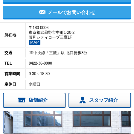
メールでお問い合わせ
〒180-0006
東京都武蔵野市中町1-20-2
所在地
藤和シティコープ三鷹1F
MAP
交通
JR中央線「三鷹」駅 北口徒歩3分
TEL
0422-36-9900
営業時間
9:30～18:30
定休日
水曜日
店舗紹介
スタッフ紹介