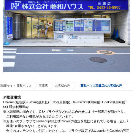
宅情報サイト 藤和ハウス
三鷹店
お客様の声
藤和ハウス三鷹店のお客様の声
※推奨環境
Chrome(最新版)･Safari(最新版)･Edge(最新版)･Javascript利用可能･Cookie利用可能･
SSL通信利用可能
※上記環境の場合でも、OS･ブラウザなどの組み合わせにより一部表示が崩れたり、
ご利用出来ない機能がある場合がございます。
※お使いのブラウザでJavascriptおよびCookieの設定を無効にされている場合、正しく
機能･表示されないことがあります。
全てのコンテンツをご利用いただくには、ブラウザ設定でJavascriptとCookieの設定