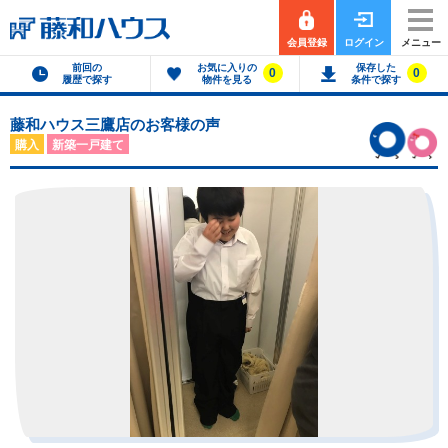
会員登録
ログイン
メニュー
前回の
お気に入りの
保存した
0
0
履歴で探す
物件を見る
条件で探す
藤和ハウス三鷹店のお客様の声
購入
新築一戸建て