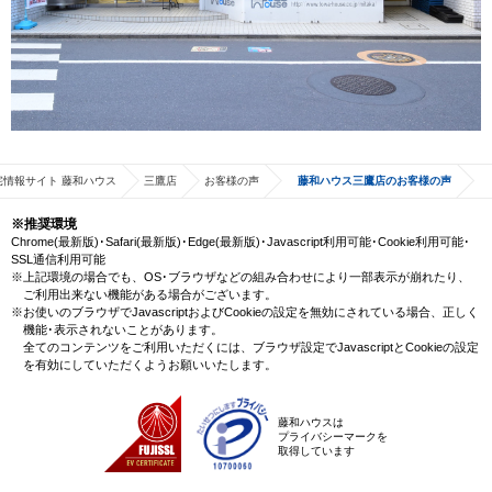
宅情報サイト 藤和ハウス
三鷹店
お客様の声
藤和ハウス三鷹店のお客様の声
※推奨環境
Chrome(最新版)･Safari(最新版)･Edge(最新版)･Javascript利用可能･Cookie利用可能･
SSL通信利用可能
※上記環境の場合でも、OS･ブラウザなどの組み合わせにより一部表示が崩れたり、
ご利用出来ない機能がある場合がございます。
※お使いのブラウザでJavascriptおよびCookieの設定を無効にされている場合、正しく
機能･表示されないことがあります。
全てのコンテンツをご利用いただくには、ブラウザ設定でJavascriptとCookieの設定
を有効にしていただくようお願いいたします。
藤和ハウスは
プライバシーマークを
取得しています