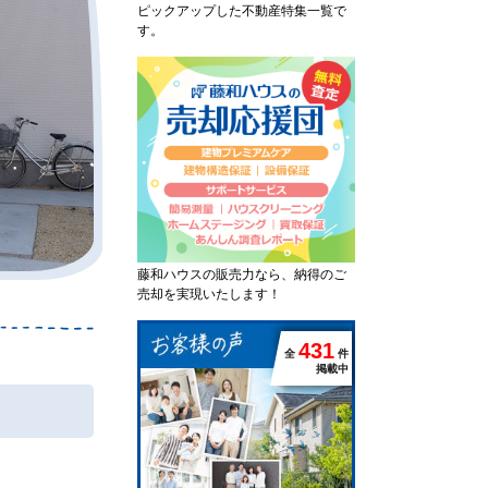
ピックアップした不動産特集一覧で
す。
藤和ハウスの販売力なら、納得のご
売却を実現いたします！
4
3
1
全
件
掲載中