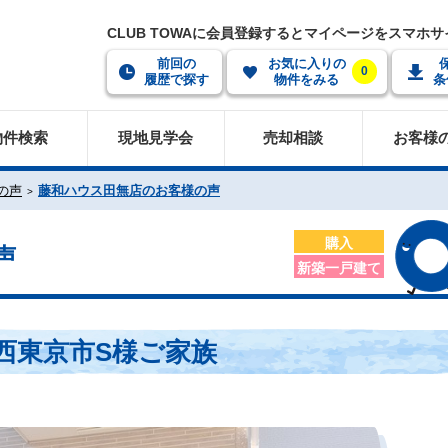
CLUB TOWAに会員登録するとマイページをスマホ
前回の
お気に入りの
0
履歴で探す
物件をみる
条
物件検索
現地見学会
売却相談
お客様
の声
藤和ハウス田無店のお客様の声
購入
声
新築一戸建て
西東京市S様ご家族