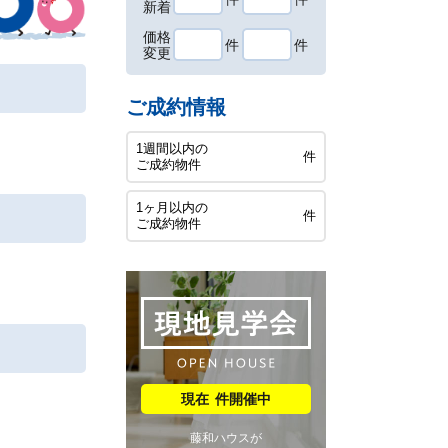
新着
価格
件
件
変更
ご成約情報
1週間以内の
件
ご成約物件
1ヶ月以内の
件
ご成約物件
件開催中
藤和ハウスが