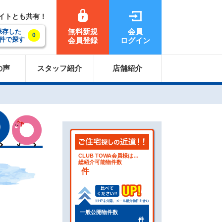
サイトとも共有！
無料新規
会員
保存した
0
件で探す
会員登録
ログイン
の声
スタッフ紹介
店舗紹介
CLUB TOWA会員様は…
総紹介可能物件数
件
一般公開物件数
件