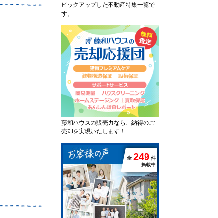
ピックアップした不動産特集一覧で
す。
藤和ハウスの販売力なら、納得のご
売却を実現いたします！
2
4
9
全
件
掲載中