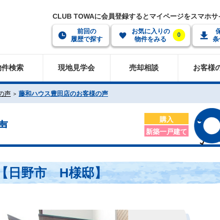
CLUB TOWAに会員登録するとマイページをスマホ
前回の
お気に入りの
0
履歴で探す
物件をみる
条
物件検索
現地見学会
売却相談
お客様
の声
藤和ハウス豊田店のお客様の声
購入
声
新築一戸建て
【日野市 H様邸】