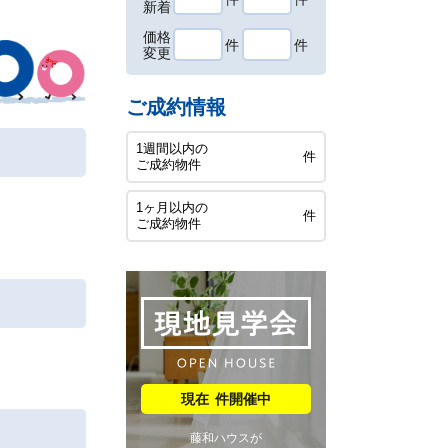
新着
価格
件
件
変更
ご成約情報
1週間以内の
件
ご成約物件
1ヶ月以内の
件
ご成約物件
件開催中
藤和ハウスが