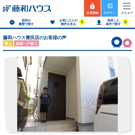
会員登録
ログイン
メニュー
前回の
お気に入りの
保存した
0
0
履歴で探す
物件を見る
条件で探す
藤和ハウス豊田店のお客様の声
購入
新築一戸建て