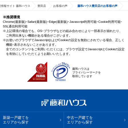
宅情報サイト 藤和ハウス
豊田店
お客様の声
藤和ハウス豊田店のお客様の声
※推奨環境
Chrome(最新版)･Safari(最新版)･Edge(最新版)･Javascript利用可能･Cookie利用可能･
SSL通信利用可能
※上記環境の場合でも、OS･ブラウザなどの組み合わせにより一部表示が崩れたり、
ご利用出来ない機能がある場合がございます。
※お使いのブラウザでJavascriptおよびCookieの設定を無効にされている場合、正しく
機能･表示されないことがあります。
全てのコンテンツをご利用いただくには、ブラウザ設定でJavascriptとCookieの設定
を有効にしていただくようお願いいたします。
藤和ハウスは
プライバシーマークを
取得しています
新築一戸建てを
中古一戸建てを
エリアから探す
エリアから探す