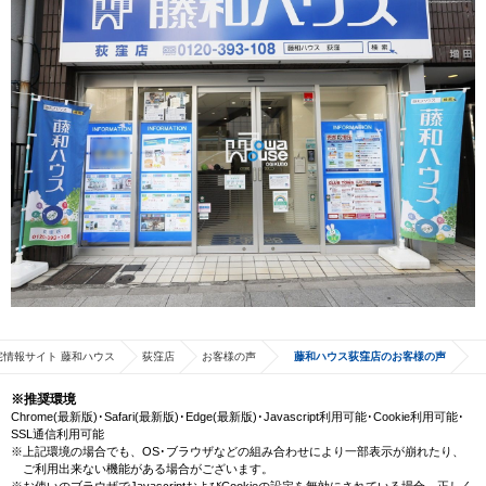
宅情報サイト 藤和ハウス
荻窪店
お客様の声
藤和ハウス荻窪店のお客様の声
※推奨環境
Chrome(最新版)･Safari(最新版)･Edge(最新版)･Javascript利用可能･Cookie利用可能･
SSL通信利用可能
※上記環境の場合でも、OS･ブラウザなどの組み合わせにより一部表示が崩れたり、
ご利用出来ない機能がある場合がございます。
※お使いのブラウザでJavascriptおよびCookieの設定を無効にされている場合、正しく