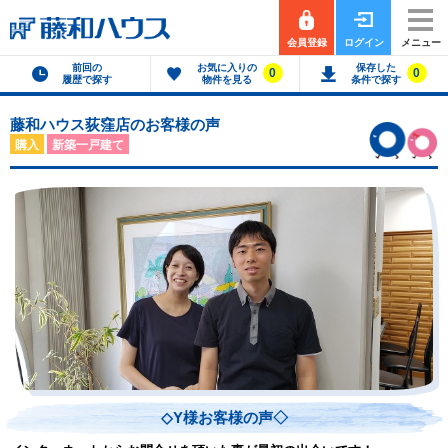
会員登録
ログイン
メニュー
前回の
お気に入りの
保存した
0
0
履歴で探す
物件を見る
条件で探す
藤和ハウス荻窪店のお客様の声
購入
新築一戸建て
◇Y様お客様の声◇