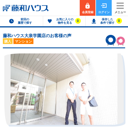
会員登録
ログイン
メニュー
前回の
お気に入りの
保存した
0
0
履歴で探す
物件を見る
条件で探す
藤和ハウス大泉学園店のお客様の声
購入
マンション