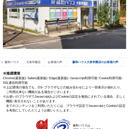
ト 藤和ハウス
大泉学園店
お客様の声
藤和ハウス大泉学園店のお客様の声
※推奨環境
Chrome(最新版)･Safari(最新版)･Edge(最新版)･Javascript利用可能･Cookie利用可能･
SSL通信利用可能
※上記環境の場合でも、OS･ブラウザなどの組み合わせにより一部表示が崩れたり、
ご利用出来ない機能がある場合がございます。
※お使いのブラウザでJavascriptおよびCookieの設定を無効にされている場合、正しく
機能･表示されないことがあります。
全てのコンテンツをご利用いただくには、ブラウザ設定でJavascriptとCookieの設定
を有効にしていただくようお願いいたします。
藤和ハウスは