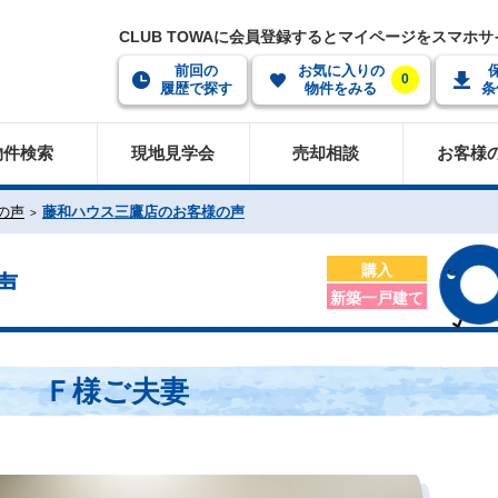
CLUB TOWAに会員登録するとマイページをスマホ
前回の
お気に入りの
0
履歴で探す
物件をみる
条
物件検索
現地見学会
売却相談
お客様
の声
藤和ハウス三鷹店のお客様の声
購入
声
新築一戸建て
Ｆ様ご夫妻