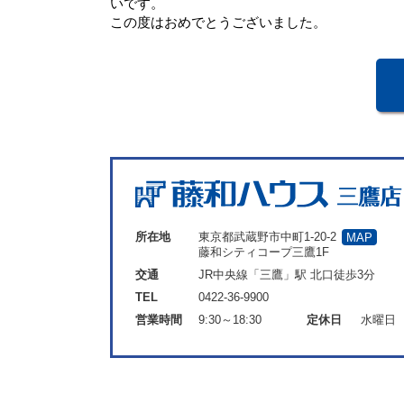
いです。
この度はおめでとうございました。
所在地
東京都武蔵野市中町1-20-2
MAP
藤和シティコープ三鷹1F
交通
JR中央線「三鷹」駅 北口徒歩3分
TEL
0422-36-9900
営業時間
9:30～18:30
定休日
水曜日