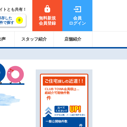
サイトとも共有！
無料新規
会員
保存した
0
件で探す
会員登録
ログイン
の声
スタッフ紹介
店舗紹介
CLUB TOWA会員様は…
総紹介可能物件数
件
一般公開物件数
件