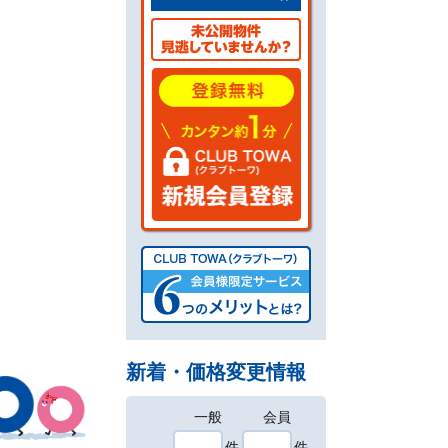
新着・価格変更情報
一般
会員
件
件