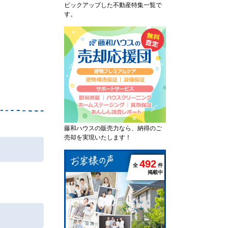
ピックアップした不動産特集一覧で
す。
藤和ハウスの販売力なら、納得のご
売却を実現いたします！
4
9
2
全
件
掲載中