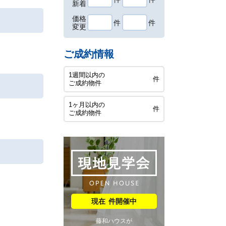
新着
価格
件
件
変更
ご成約情報
1週間以内の
件
ご成約物件
1ヶ月以内の
件
ご成約物件
件開催中
藤和ハウスが