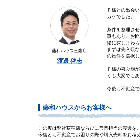
Ｆ様との出会い
カケでした。
条件を整理させ
事もあり、お問
緒に探しまわら
まずは先入観な
藤和ハウス三鷹店
の物件を選択し
渡邊 啓志
Ｆ様の喜ぶ顔が
くも大変でもあ
今後も不動産で
藤和ハウスからお客様へ
この度は弊社荻窪店ならびに営業担当の渡邊を
今後とも不動産でお困りの際や購入売却をお考