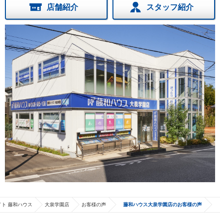
店舗紹介
スタッフ紹介
ト 藤和ハウス
大泉学園店
お客様の声
藤和ハウス大泉学園店のお客様の声