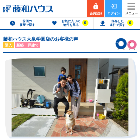
会員登録
ログイン
メニュー
前回の
お気に入りの
保存した
0
0
履歴で探す
物件を見る
条件で探す
藤和ハウス大泉学園店のお客様の声
購入
新築一戸建て