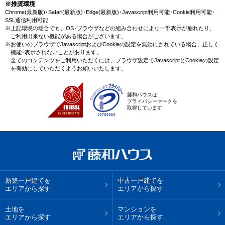
※推奨環境
Chrome(最新版)･Safari(最新版)･Edge(最新版)･Javascript利用可能･Cookie利用可能･
SSL通信利用可能
※上記環境の場合でも、OS･ブラウザなどの組み合わせにより一部表示が崩れたり、
ご利用出来ない機能がある場合がございます。
※お使いのブラウザでJavascriptおよびCookieの設定を無効にされている場合、正しく
機能･表示されないことがあります。
全てのコンテンツをご利用いただくには、ブラウザ設定でJavascriptとCookieの設定
を有効にしていただくようお願いいたします。
藤和ハウスは
プライバシーマークを
取得しています
新築一戸建てを
中古一戸建てを
エリアから探す
エリアから探す
土地を
マンションを
エリアから探す
エリアから探す