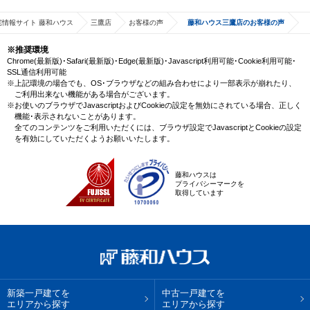
宅情報サイト 藤和ハウス
三鷹店
お客様の声
藤和ハウス三鷹店のお客様の声
※推奨環境
Chrome(最新版)･Safari(最新版)･Edge(最新版)･Javascript利用可能･Cookie利用可能･
SSL通信利用可能
※上記環境の場合でも、OS･ブラウザなどの組み合わせにより一部表示が崩れたり、
ご利用出来ない機能がある場合がございます。
※お使いのブラウザでJavascriptおよびCookieの設定を無効にされている場合、正しく
機能･表示されないことがあります。
全てのコンテンツをご利用いただくには、ブラウザ設定でJavascriptとCookieの設定
を有効にしていただくようお願いいたします。
藤和ハウスは
プライバシーマークを
取得しています
新築一戸建てを
中古一戸建てを
エリアから探す
エリアから探す