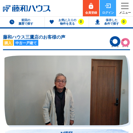
会員登録
ログイン
メニュー
前回の
お気に入りの
保存した
0
0
履歴で探す
物件を見る
条件で探す
藤和ハウス三鷹店のお客様の声
購入
中古一戸建て