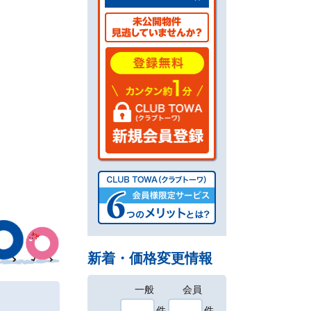
新着・価格変更情報
一般
会員
件
件