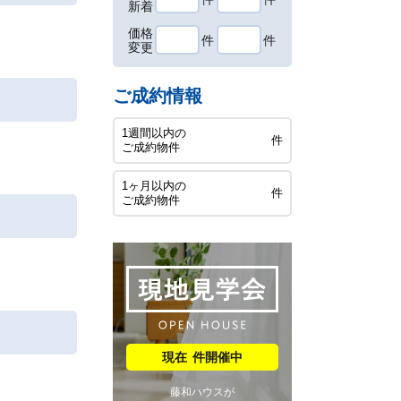
新着
価格
件
件
変更
ご成約情報
1週間以内の
件
ご成約物件
1ヶ月以内の
件
ご成約物件
件開催中
藤和ハウスが