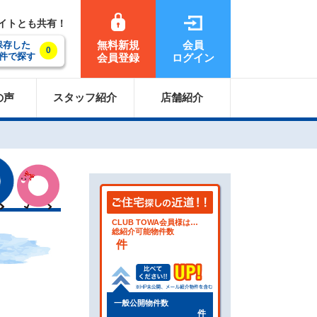
サイトとも共有！
無料新規
会員
保存した
0
件で探す
会員登録
ログイン
の声
スタッフ紹介
店舗紹介
CLUB TOWA会員様は…
総紹介可能物件数
件
一般公開物件数
件