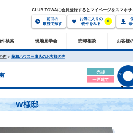
CLUB TOWAに会員登録するとマイページをスマホ
前回の
お気に入りの
0
履歴で探す
物件をみる
条
物件検索
現地見学会
売却相談
お客様
の声
藤和ハウス三鷹店のお客様の声
売却
声
一戸建て
W様邸