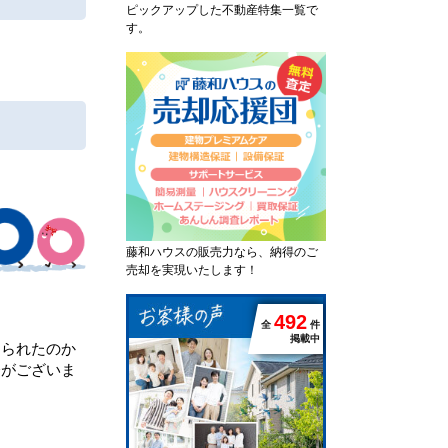
ピックアップした不動産特集一覧で
す。
藤和ハウスの販売力なら、納得のご
売却を実現いたします！
4
9
2
。
全
件
掲載中
められたのか
会がございま