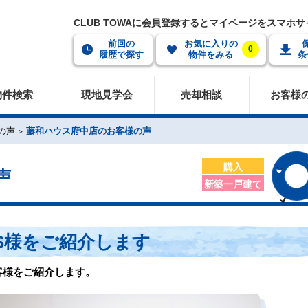
CLUB TOWAに会員登録するとマイページをスマホ
前回の
お気に入りの
0
履歴で探す
物件をみる
条
物件検索
現地見学会
売却相談
お客様
の声
藤和ハウス府中店のお客様の声
購入
声
新築一戸建て
S様をご紹介します
客様をご紹介します。