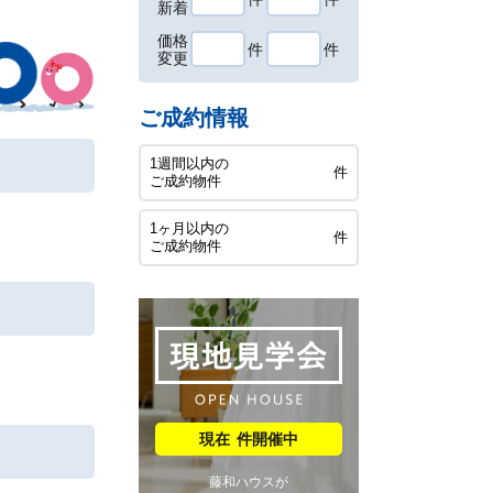
新着
価格
件
件
変更
ご成約情報
1週間以内の
件
ご成約物件
1ヶ月以内の
件
ご成約物件
件開催中
藤和ハウスが