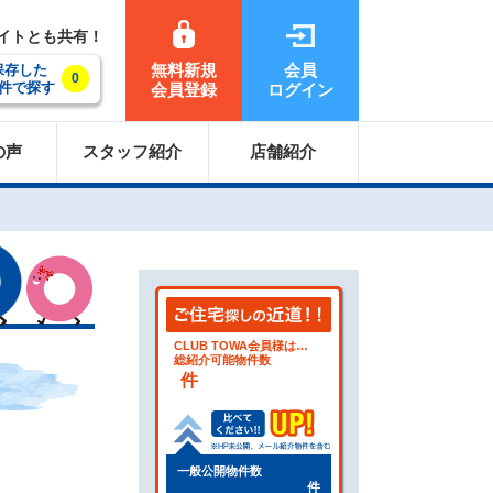
サイトとも共有！
無料新規
会員
保存した
0
件で探す
会員登録
ログイン
の声
スタッフ紹介
店舗紹介
CLUB TOWA会員様は…
総紹介可能物件数
件
一般公開物件数
件