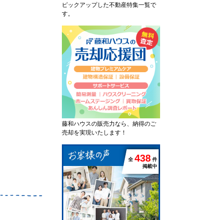
ピックアップした不動産特集一覧で
す。
藤和ハウスの販売力なら、納得のご
売却を実現いたします！
4
3
8
全
件
掲載中