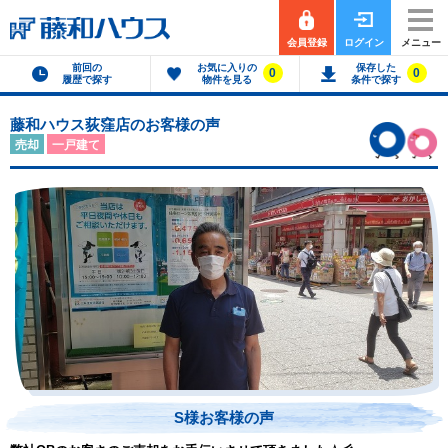
会員登録
ログイン
メニュー
前回の
お気に入りの
保存した
0
0
履歴で探す
物件を見る
条件で探す
藤和ハウス荻窪店のお客様の声
売却
一戸建て
S様お客様の声