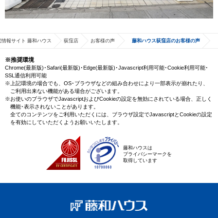
宅情報サイト 藤和ハウス
荻窪店
お客様の声
藤和ハウス荻窪店のお客様の声
※推奨環境
Chrome(最新版)･Safari(最新版)･Edge(最新版)･Javascript利用可能･Cookie利用可能･
SSL通信利用可能
※上記環境の場合でも、OS･ブラウザなどの組み合わせにより一部表示が崩れたり、
ご利用出来ない機能がある場合がございます。
※お使いのブラウザでJavascriptおよびCookieの設定を無効にされている場合、正しく
機能･表示されないことがあります。
全てのコンテンツをご利用いただくには、ブラウザ設定でJavascriptとCookieの設定
を有効にしていただくようお願いいたします。
藤和ハウスは
プライバシーマークを
取得しています